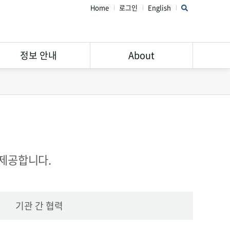
Home
로그인
English
정보 안내
About
연구윤리 가이드
STAR Library 소개
서비스 안내
주의해야할 학회 및 학술지
Open Access
공지사항
Research Data
FAQ
 제공합니다.
Management
기관 간 협력