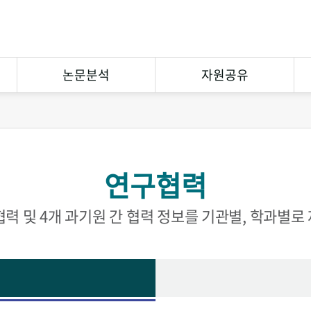
논문분석
자원공유
연구논문분석
상호대차
참고문헌분석
원문복사
연구협력
연구협력
eCuration
Open Contents
협력 및 4개 과기원 간 협력 정보를 기관별, 학과별로