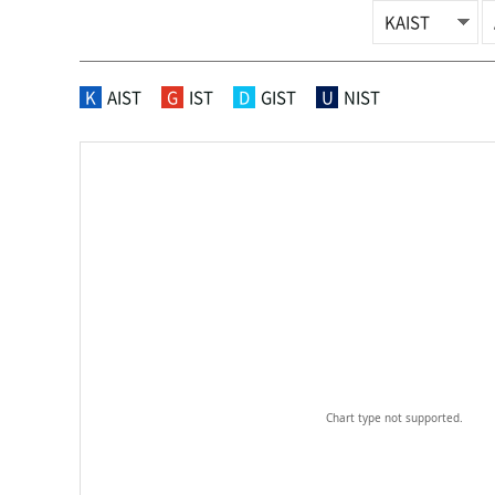
K
AIST
G
IST
D
GIST
U
NIST
Chart type not supported.