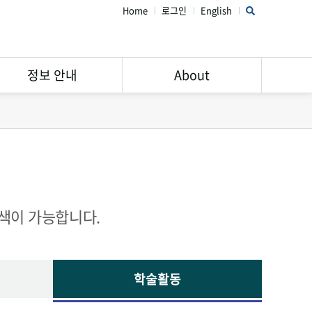
Home
로그인
English
정보 안내
About
연구윤리 가이드
STAR Library 소개
서비스 안내
주의해야할 학회 및 학술지
Open Access
공지사항
Research Data
FAQ
검색이 가능합니다.
Management
학술활동