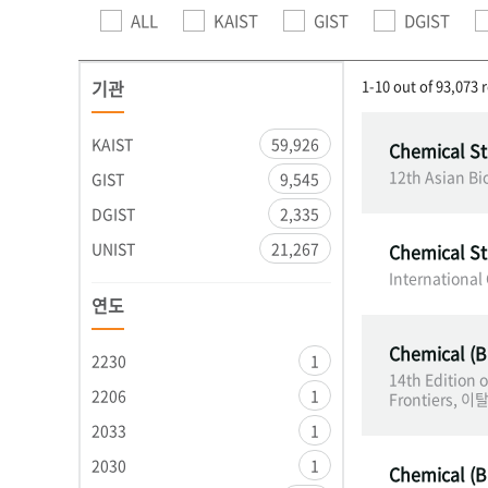
ALL
KAIST
GIST
DGIST
기관
1-10 out of 93,073 
KAIST
59,926
Chemical St
12th Asian Bi
GIST
9,545
DGIST
2,335
UNIST
21,267
Chemical St
International
연도
Chemical (B
2230
1
14th Edition 
2206
1
Frontiers, 이
2033
1
2030
1
Chemical (B