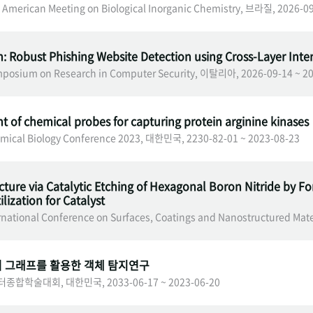
n American Meeting on Biological Inorganic Chemistry, 브라질, 2026-0
: Robust Phishing Website Detection using Cross-Layer Inte
posium on Research in Computer Security, 이탈리아, 2026-09-14 ~ 2
 of chemical probes for capturing protein arginine kinases
emical Biology Conference 2023, 대한민국, 2230-82-01 ~ 2023-08-23
ture via Catalytic Etching of Hexagonal Boron Nitride by Fo
ilization for Catalyst
rnational Conference on Surfaces, Coatings and Nanostructured Ma
서 그래프를 활용한 객체 탐지연구
종합학술대회, 대한민국, 2033-06-17 ~ 2023-06-20