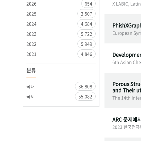
2026
654
X LABIC, Lati
2025
2,507
2024
4,684
PhishXGraph
European Sym
2023
5,722
2022
5,949
2021
4,846
Development
6th Asian Ch
분류
Porous Struc
국내
36,808
and Their ut
국제
55,082
The 14th Inte
ARC 문제에
2023 한국컴퓨터