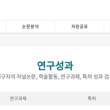
논문분석
자원공유
연구논문분석
상호대차
참고문헌분석
원문복사
연구성과
연구협력
eCuration
Open Contents
구자의 저널논문, 학술활동, 연구과제, 특허 성과 
연구과제
특허