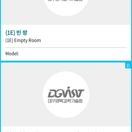
(1E) 빈 방
(1E) Empty Room
Model:
D