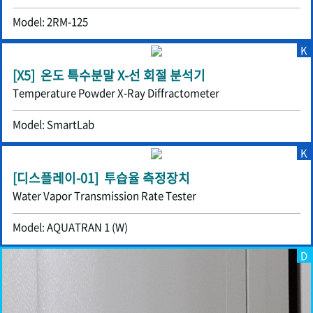
Model: 2RM-125
K
[X5] 온도 특수분말 X-선 회절 분석기
Temperature Powder X-Ray Diffractometer
Model: SmartLab
K
[디스플레이-01] 투습율 측정장치
Water Vapor Transmission Rate Tester
Model: AQUATRAN 1 (W)
D