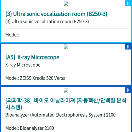
D
(3) Ultra sonic vocalization room (B250-3)
(3) Ultra sonic vocalization room (B250-3)
Model:
K
[A5] X-ray Microscope
X-ray Microscope
Model: ZEISS Xradia 520 Versa
K
[의과학-38] 바이오 아날라이져 (자동핵산/단백질 분석
시스템)
Bioanalyzer (Automated Electrophoresis System) 2100
Model: Bioanalyzer 2100