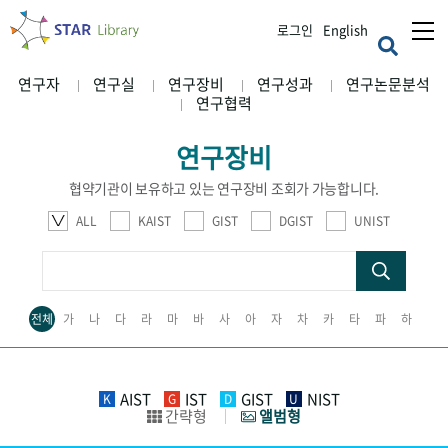
로그인
English
연구자
연구실
연구장비
연구성과
연구논문분석
연구협력
연구장비
협약기관이 보유하고 있는 연구장비 조회가 가능합니다.
ALL
KAIST
GIST
DGIST
UNIST
전체
가
나
다
라
마
바
사
아
자
차
카
타
파
하
AIST
IST
GIST
NIST
K
G
D
U
간략형
앨범형