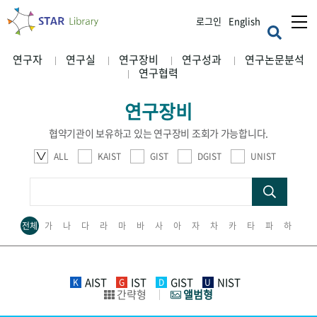
로그인
English
연구자
연구실
연구장비
연구성과
연구논문분석
연구협력
연구장비
협약기관이 보유하고 있는 연구장비 조회가 가능합니다.
ALL
KAIST
GIST
DGIST
UNIST
전체
가
나
다
라
마
바
사
아
자
차
카
타
파
하
AIST
IST
GIST
NIST
K
G
D
U
간략형
앨범형