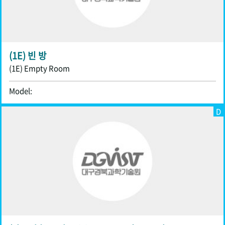
(1E) 빈 방
(1E) Empty Room
Model:
D