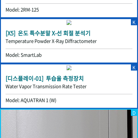
Model: 2RM-125
K
[X5] 온도 특수분말 X-선 회절 분석기
Temperature Powder X-Ray Diffractometer
Model: SmartLab
K
[디스플레이-01] 투습율 측정장치
Water Vapor Transmission Rate Tester
Model: AQUATRAN 1 (W)
D