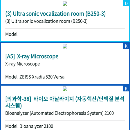
D
(3) Ultra sonic vocalization room (B250-3)
(3) Ultra sonic vocalization room (B250-3)
Model:
K
[A5] X-ray Microscope
X-ray Microscope
Model: ZEISS Xradia 520 Versa
K
[의과학-38] 바이오 아날라이져 (자동핵산/단백질 분석
시스템)
Bioanalyzer (Automated Electrophoresis System) 2100
Model: Bioanalyzer 2100