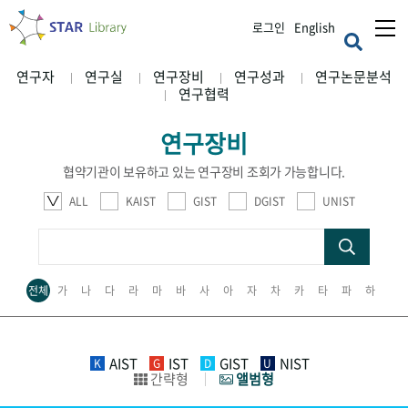
로그인
English
연구자
연구실
연구장비
연구성과
연구논문분석
연구협력
연구장비
협약기관이 보유하고 있는 연구장비 조회가 가능합니다.
ALL
KAIST
GIST
DGIST
UNIST
전체
가
나
다
라
마
바
사
아
자
차
카
타
파
하
AIST
IST
GIST
NIST
K
G
D
U
간략형
앨범형