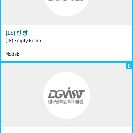
(1E) 빈 방
(1E) Empty Room
Model:
D