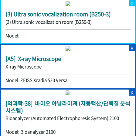
D
(3) Ultra sonic vocalization room (B250-3)
(3) Ultra sonic vocalization room (B250-3)
Model:
K
[A5] X-ray Microscope
X-ray Microscope
Model: ZEISS Xradia 520 Versa
K
[의과학-38] 바이오 아날라이져 (자동핵산/단백질 분석
시스템)
Bioanalyzer (Automated Electrophoresis System) 2100
Model: Bioanalyzer 2100