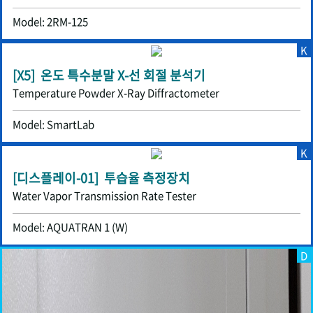
Model: 2RM-125
K
[X5] 온도 특수분말 X-선 회절 분석기
Temperature Powder X-Ray Diffractometer
Model: SmartLab
K
[디스플레이-01] 투습율 측정장치
Water Vapor Transmission Rate Tester
Model: AQUATRAN 1 (W)
D