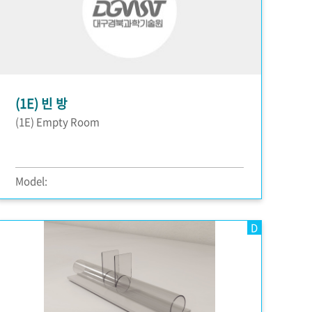
(1E) 빈 방
(1E) Empty Room
Model:
D