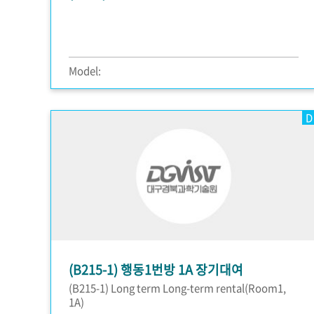
Model:
D
(B215-1) 행동1번방 1A 장기대여
(B215-1) Long term Long-term rental(Room1,
1A)