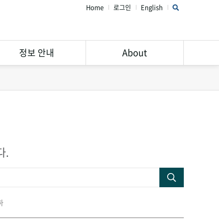
Home
로그인
English
정보 안내
About
연구윤리 가이드
STAR Library 소개
서비스 안내
주의해야할 학회 및 학술지
Open Access
공지사항
Research Data
FAQ
다.
Management
하