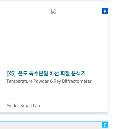
K
[X5] 온도 특수분말 X-선 회절 분석기
Temperature Powder X-Ray Diffractometer
Model: SmartLab
D