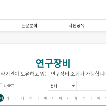
논문분석
자원공유
연구논문분석
상호대차
참고문헌분석
원문복사
연구장비
연구협력
eCuration
Open Contents
약기관이 보유하고 있는 연구장비 조회가 가능합니
UNIST
체
가
나
다
라
마
바
사
아
자
차
카
타
파