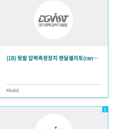
(1B) 뒷발 압력측정장치 렌달셀리토(randall selitto)
Model:
D