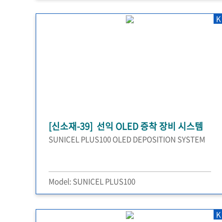
K
[신소재-39] 선익 OLED 증착 장비 시스템
SUNICEL PLUS100 OLED DEPOSITION SYSTEM
Model: SUNICEL PLUS100
K