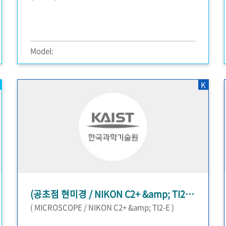
Model:
K
(공초점 현미경 / NIKON C2+ &amp; TI2-E )
( MICROSCOPE / NIKON C2+ &amp; TI2-E )