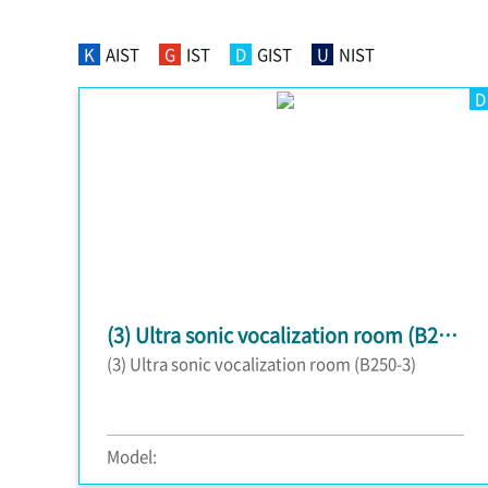
K
AIST
G
IST
D
GIST
U
NIST
D
(3) Ultra sonic vocalization room (B250-3)
(3) Ultra sonic vocalization room (B250-3)
Model: