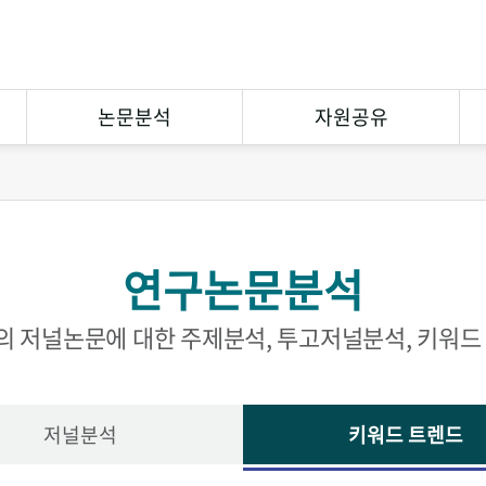
논문분석
자원공유
연구논문분석
상호대차
참고문헌분석
원문복사
연구논문분석
연구협력
eCuration
Open Contents
 저널논문에 대한 주제분석, 투고저널분석, 키워드
저널분석
키워드 트렌드