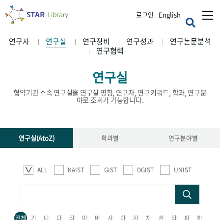
로그인
English
연구자
연구실
연구장비
연구성과
연구논문분석
연구협력
연구실
협약기관 소속 연구실을 연구실 명칭, 연구자, 연구키워드, 학과, 연구분
야로 조회가 가능합니다.
연구실(AtoZ)
학과별
연구분야별
ALL
KAIST
GIST
DGIST
UNIST
전체
가
나
다
라
마
바
사
아
자
차
카
타
파
하