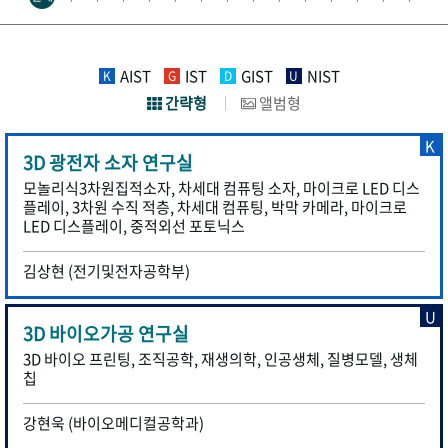
AIST
IST
GIST
NIST
K
G
D
U
간략형
앨범형
K
3D 광전자 소자 연구실
모놀리식3차원집적소자, 차세대 컴퓨팅 소자, 마이크로 LED 디스
플레이, 3차원 수직 적층, 차세대 컴퓨팅, 박막 카메라, 마이크로
LED 디스플레이, 중적외선 포토닉스
김상현 (전기및전자공학부)
U
3D 바이오가공 연구실
3D 바이오 프린팅, 조직공학, 재생의학, 인공생체, 질병모델, 생체
칩
강현욱 (바이오메디컬공학과)