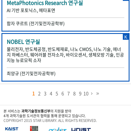
MetaPhotonics Research 연구실
AI 기반 포토닉스, 메타표면
함자 쿠르트 (전기및전자공학부)
K
NOBEL 연구실
물리전자, 반도체공정, 반도체재료, 나노 CMOS, 나노 기술, 에너
지 하베스터, 웨어러블 전자소자, 바이오센서, 생체모방 기술, 인공
지능 뉴로모픽 소자
최양규 (전기및전자공학부)
1
2
3
4
5
6
7
8
9
10
본 서비스는
과학기술정보통신부
의 지원을 받아
4개 과학기술원 도서관의 협력을 통해 운영되고 있습니다.
COPYRIGHT 2015 STAR LIBRARY. ALL RIGHTS RESERVED.