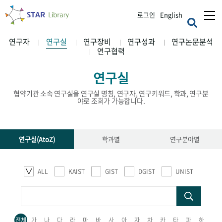
로그인
English
연구자
연구실
연구장비
연구성과
연구논문분석
연구협력
연구실
협약기관 소속 연구실을 연구실 명칭, 연구자, 연구키워드, 학과, 연구분
야로 조회가 가능합니다.
연구실(AtoZ)
학과별
연구분야별
ALL
KAIST
GIST
DGIST
UNIST
전체
가
나
다
라
마
바
사
아
자
차
카
타
파
하