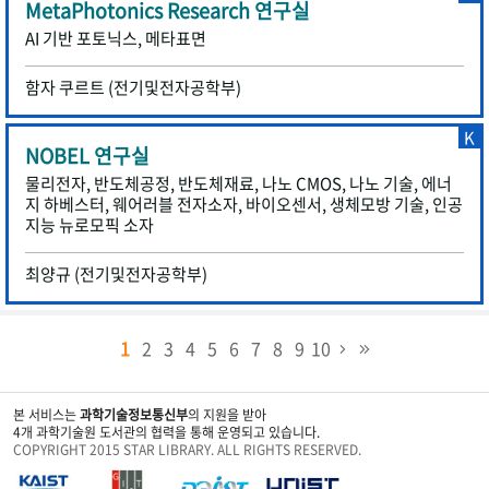
MetaPhotonics Research 연구실
AI 기반 포토닉스, 메타표면
함자 쿠르트 (전기및전자공학부)
K
NOBEL 연구실
물리전자, 반도체공정, 반도체재료, 나노 CMOS, 나노 기술, 에너
지 하베스터, 웨어러블 전자소자, 바이오센서, 생체모방 기술, 인공
지능 뉴로모픽 소자
최양규 (전기및전자공학부)
1
2
3
4
5
6
7
8
9
10
본 서비스는
과학기술정보통신부
의 지원을 받아
4개 과학기술원 도서관의 협력을 통해 운영되고 있습니다.
COPYRIGHT 2015 STAR LIBRARY. ALL RIGHTS RESERVED.