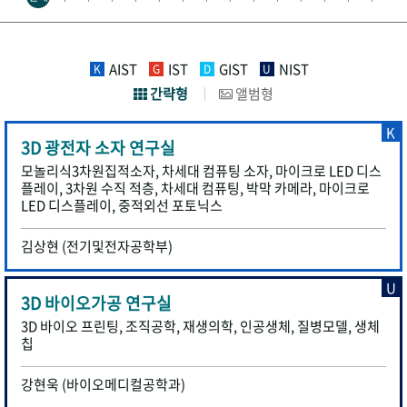
AIST
IST
GIST
NIST
K
G
D
U
간략형
앨범형
K
3D 광전자 소자 연구실
모놀리식3차원집적소자, 차세대 컴퓨팅 소자, 마이크로 LED 디스
플레이, 3차원 수직 적층, 차세대 컴퓨팅, 박막 카메라, 마이크로
LED 디스플레이, 중적외선 포토닉스
김상현 (전기및전자공학부)
U
3D 바이오가공 연구실
3D 바이오 프린팅, 조직공학, 재생의학, 인공생체, 질병모델, 생체
칩
강현욱 (바이오메디컬공학과)