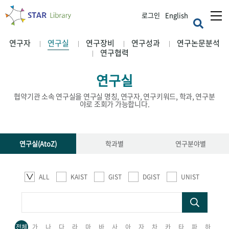
로그인
English
연구자
연구실
연구장비
연구성과
연구논문분석
연구협력
연구실
협약기관 소속 연구실을 연구실 명칭, 연구자, 연구키워드, 학과, 연구분
야로 조회가 가능합니다.
연구실(AtoZ)
학과별
연구분야별
ALL
KAIST
GIST
DGIST
UNIST
전체
가
나
다
라
마
바
사
아
자
차
카
타
파
하