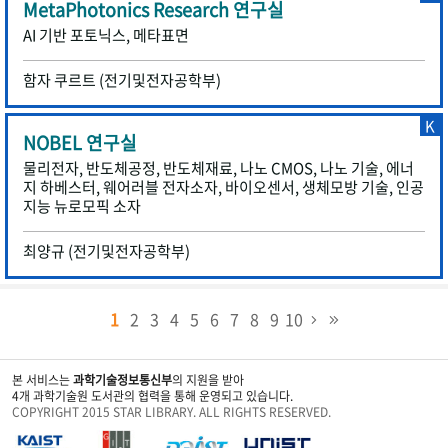
MetaPhotonics Research 연구실
AI 기반 포토닉스, 메타표면
함자 쿠르트 (전기및전자공학부)
K
NOBEL 연구실
물리전자, 반도체공정, 반도체재료, 나노 CMOS, 나노 기술, 에너
지 하베스터, 웨어러블 전자소자, 바이오센서, 생체모방 기술, 인공
지능 뉴로모픽 소자
최양규 (전기및전자공학부)
1
2
3
4
5
6
7
8
9
10
본 서비스는
과학기술정보통신부
의 지원을 받아
4개 과학기술원 도서관의 협력을 통해 운영되고 있습니다.
COPYRIGHT 2015 STAR LIBRARY. ALL RIGHTS RESERVED.