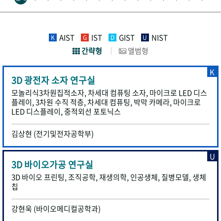
AIST
IST
GIST
NIST
K
G
D
U
간략형
앨범형
K
3D 광전자 소자 연구실
모놀리식3차원집적소자, 차세대 컴퓨팅 소자, 마이크로 LED 디스
플레이, 3차원 수직 적층, 차세대 컴퓨팅, 박막 카메라, 마이크로
LED 디스플레이, 중적외선 포토닉스
김상현 (전기및전자공학부)
U
3D 바이오가공 연구실
3D 바이오 프린팅, 조직공학, 재생의학, 인공생체, 질병모델, 생체
칩
강현욱 (바이오메디컬공학과)