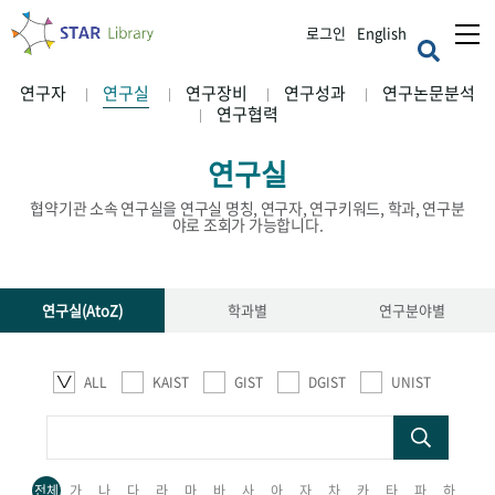
로그인
English
연구자
연구실
연구장비
연구성과
연구논문분석
연구협력
연구실
협약기관 소속 연구실을 연구실 명칭, 연구자, 연구키워드, 학과, 연구분
야로 조회가 가능합니다.
연구실(AtoZ)
학과별
연구분야별
ALL
KAIST
GIST
DGIST
UNIST
전체
가
나
다
라
마
바
사
아
자
차
카
타
파
하