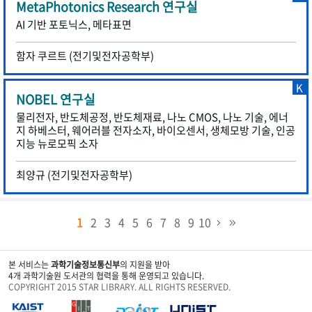
MetaPhotonics Research 연구실
AI 기반 포토닉스, 메타표면
함자 쿠르트 (전기및전자공학부)
K
NOBEL 연구실
물리전자, 반도체공정, 반도체재료, 나노 CMOS, 나노 기술, 에너
지 하베스터, 웨어러블 전자소자, 바이오센서, 생체모방 기술, 인공
지능 뉴로모픽 소자
최양규 (전기및전자공학부)
1
2
3
4
5
6
7
8
9
10
본 서비스는
과학기술정보통신부
의 지원을 받아
4개 과학기술원 도서관의 협력을 통해 운영되고 있습니다.
COPYRIGHT 2015 STAR LIBRARY. ALL RIGHTS RESERVED.