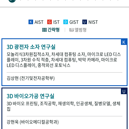
AIST
IST
GIST
NIST
K
G
D
U
간략형
앨범형
K
3D 광전자 소자 연구실
모놀리식3차원집적소자, 차세대 컴퓨팅 소자, 마이크로 LED 디스
플레이, 3차원 수직 적층, 차세대 컴퓨팅, 박막 카메라, 마이크로
LED 디스플레이, 중적외선 포토닉스
김상현 (전기및전자공학부)
U
3D 바이오가공 연구실
3D 바이오 프린팅, 조직공학, 재생의학, 인공생체, 질병모델, 생체
칩
강현욱 (바이오메디컬공학과)