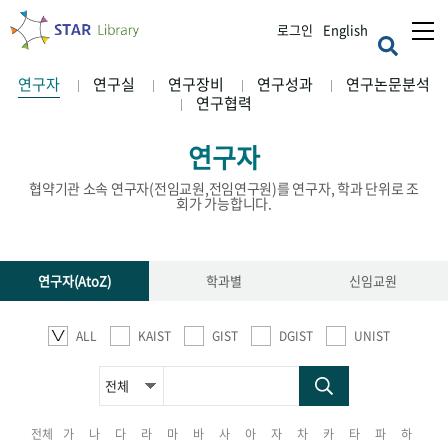
로그인
English
연구자
연구실
연구장비
연구성과
연구논문분석
연구협력
연구자
협약기관 소속 연구자(전임교원,전임연구원)를 연구자, 학과 단위로 조
회가 가능합니다.
연구자(AtoZ)
학과별
신임교원
ALL
KAIST
GIST
DGIST
UNIST
전체
가
나
다
라
마
바
사
아
자
차
카
타
파
하