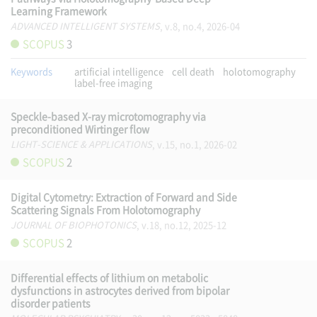
Learning Framework
ADVANCED INTELLIGENT SYSTEMS
, v.8, no.4, 2026-04
SCOPUS
3
Keywords
artificial intelligence
cell death
holotomography
label-free imaging
Speckle-based X-ray microtomography via
preconditioned Wirtinger flow
LIGHT-SCIENCE & APPLICATIONS
, v.15, no.1, 2026-02
SCOPUS
2
Digital Cytometry: Extraction of Forward and Side
Scattering Signals From Holotomography
JOURNAL OF BIOPHOTONICS
, v.18, no.12, 2025-12
SCOPUS
2
Differential effects of lithium on metabolic
dysfunctions in astrocytes derived from bipolar
disorder patients