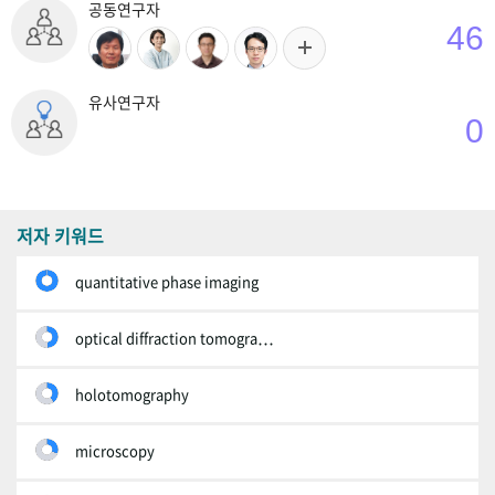
공동연구자
46
유사연구자
0
저자 키워드
quantitative phase imaging
optical diffraction tomography
holotomography
microscopy