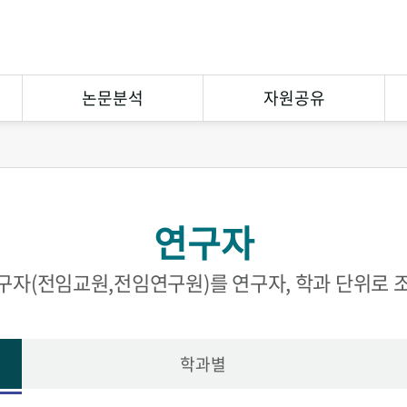
논문분석
자원공유
연구논문분석
상호대차
참고문헌분석
원문복사
연구자
연구협력
eCuration
Open Contents
구자(전임교원,전임연구원)를 연구자, 학과 단위로 
학과별