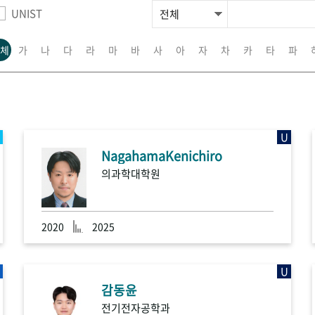
UNIST
체
가
나
다
라
마
바
사
아
자
차
카
타
파
U
NagahamaKenichiro
의과학대학원
2020
2025
U
감동윤
전기전자공학과