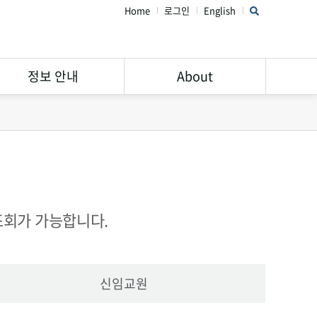
Home
로그인
English
정보 안내
About
연구윤리 가이드
STAR Library 소개
서비스 안내
주의해야할 학회 및 학술지
Open Access
공지사항
Research Data
FAQ
조회가 가능합니다.
Management
신임교원