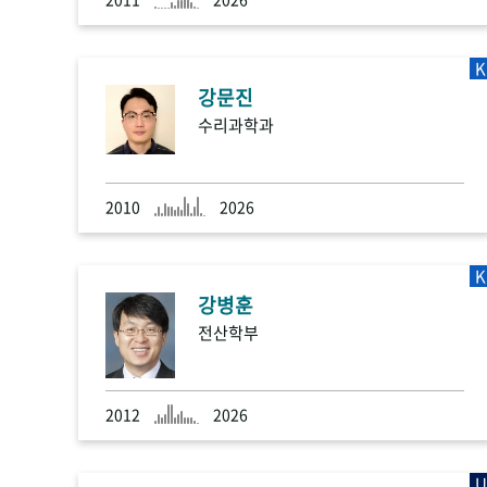
K
강문진
수리과학과
2010
2026
K
강병훈
전산학부
2012
2026
U