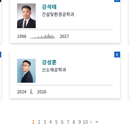
강석태
건설및환경공학과
1996
2027
K
강성훈
신소재공학과
2024
2026
1
2
3
4
5
6
7
8
9
10