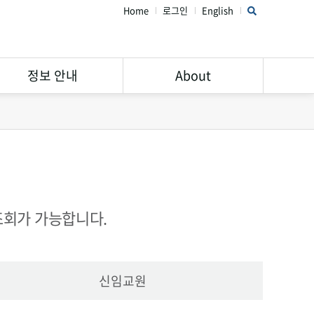
Home
로그인
English
정보 안내
About
연구윤리 가이드
STAR Library 소개
서비스 안내
주의해야할 학회 및 학술지
Open Access
공지사항
Research Data
FAQ
조회가 가능합니다.
Management
신임교원