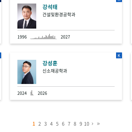
강석태
건설및환경공학과
1996
2027
K
강성훈
신소재공학과
2024
2026
1
2
3
4
5
6
7
8
9
10