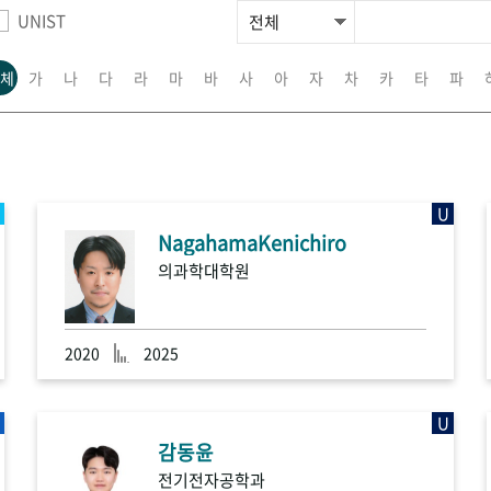
UNIST
체
가
나
다
라
마
바
사
아
자
차
카
타
파
U
NagahamaKenichiro
의과학대학원
2020
2025
U
감동윤
전기전자공학과