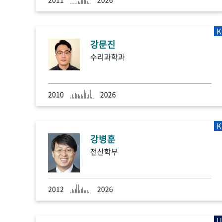
K
강문진
수리과학과
2010
2026
K
강병훈
전산학부
2012
2026
U