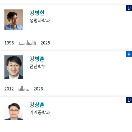
U
강병헌
생명과학과
1996
2025
K
강병훈
전산학부
2012
2026
U
강상훈
기계공학과