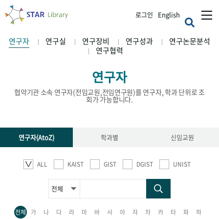
로그인
English
연구자
연구실
연구장비
연구성과
연구논문분석
연구협력
연구자
협약기관 소속 연구자(전임교원,전임연구원)를 연구자, 학과 단위로 조
회가 가능합니다.
연구자(AtoZ)
학과별
신임교원
ALL
KAIST
GIST
DGIST
UNIST
전체
가
나
다
라
마
바
사
아
자
차
카
타
파
하