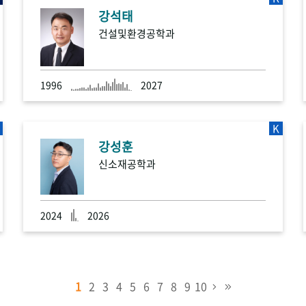
강석태
건설및환경공학과
1996
2027
K
강성훈
신소재공학과
2024
2026
1
2
3
4
5
6
7
8
9
10