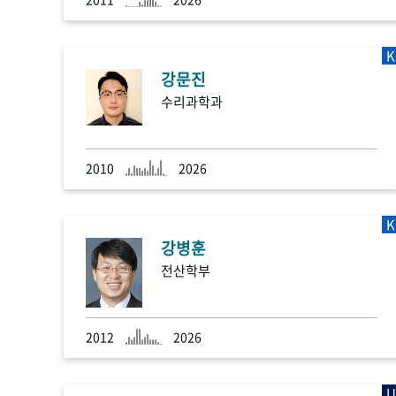
K
강문진
수리과학과
2010
2026
K
강병훈
전산학부
2012
2026
U