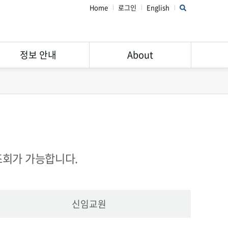
Home
로그인
English
정보 안내
About
연구윤리 가이드
STAR Library 소개
서비스 안내
주의해야할 학회 및 학술지
Open Access
공지사항
Research Data
FAQ
조회가 가능합니다.
Management
신임교원