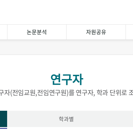
논문분석
자원공유
연구논문분석
상호대차
참고문헌분석
원문복사
연구자
연구협력
eCuration
Open Contents
구자(전임교원,전임연구원)를 연구자, 학과 단위로 
학과별