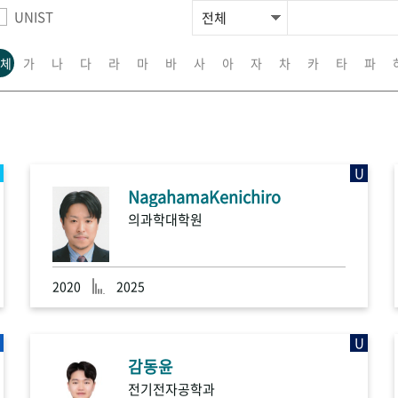
UNIST
체
가
나
다
라
마
바
사
아
자
차
카
타
파
U
NagahamaKenichiro
의과학대학원
2020
2025
U
감동윤
전기전자공학과