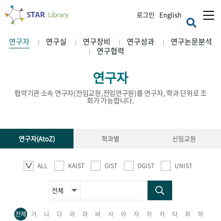
로그인
English
연구자
연구실
연구장비
연구성과
연구논문분석
연구협력
연구자
협약기관 소속 연구자(전임교원,전임연구원)를 연구자, 학과 단위로 조
회가 가능합니다.
연구자(AtoZ)
학과별
신임교원
ALL
KAIST
GIST
DGIST
UNIST
전체
가
나
다
라
마
바
사
아
자
차
카
타
파
하