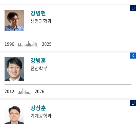
U
강병헌
생명과학과
1996
2025
K
강병훈
전산학부
2012
2026
U
강상훈
기계공학과